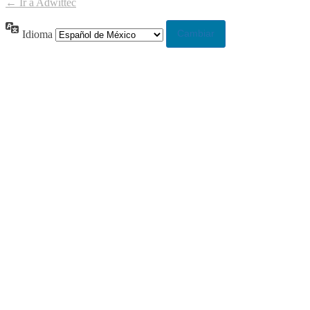
← Ir a Adwittec
Idioma